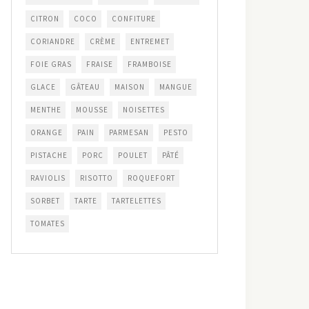
CITRON
COCO
CONFITURE
CORIANDRE
CRÈME
ENTREMET
FOIE GRAS
FRAISE
FRAMBOISE
GLACE
GÂTEAU
MAISON
MANGUE
MENTHE
MOUSSE
NOISETTES
ORANGE
PAIN
PARMESAN
PESTO
PISTACHE
PORC
POULET
PÂTÉ
RAVIOLIS
RISOTTO
ROQUEFORT
SORBET
TARTE
TARTELETTES
TOMATES