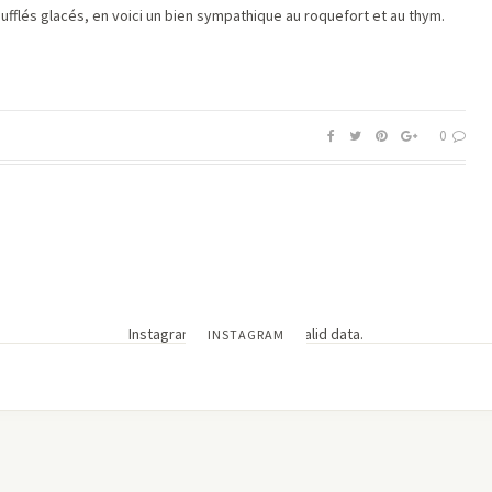
fflés glacés, en voici un bien sympathique au roquefort et au thym.
0
Instagram has returned invalid data.
INSTAGRAM