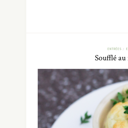
ENTRÉES
E
/
Soufflé au