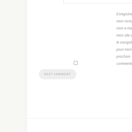
Enregistre
mon nom
mon e-mai
mon site 
le naviga
pour mon
prochain
commenta