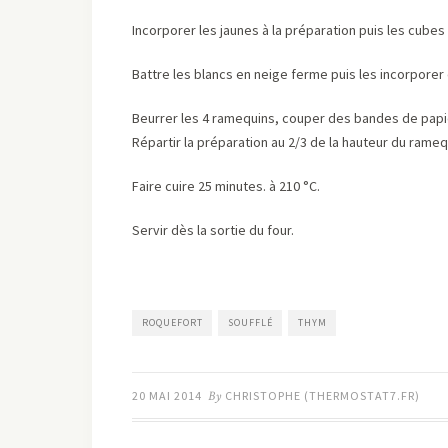
Incorporer les jaunes à la préparation puis les cubes
Battre les blancs en neige ferme puis les incorporer
Beurrer les 4 ramequins, couper des bandes de papie
Répartir la préparation au 2/3 de la hauteur du rameq
Faire cuire 25 minutes. à 210 °C.
Servir dès la sortie du four.
ROQUEFORT
SOUFFLÉ
THYM
20 MAI 2014
By
CHRISTOPHE (THERMOSTAT7.FR)