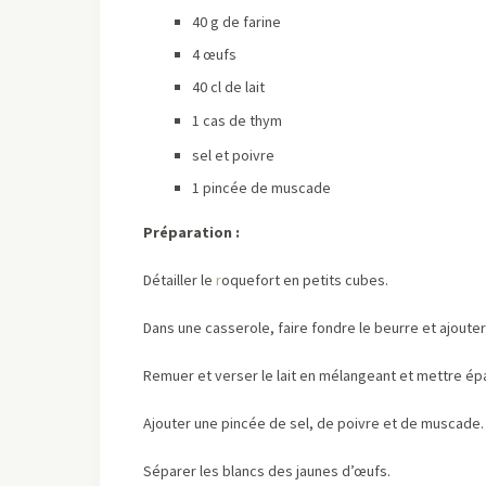
40 g de farine
4 œufs
40 cl de lait
1 cas de thym
sel et poivre
1 pincée de muscade
Préparation :
Détailler le
r
oquefort en petits cubes.
Dans une casserole, faire fondre le beurre et ajouter 
Remuer et verser le lait en mélangeant et mettre ép
Ajouter une pincée de sel, de poivre et de muscade. L
Séparer les blancs des jaunes d’œufs.