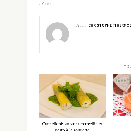
Opéra
About
CHRISTOPHE (THERMOS
YO
Cannellonis au saint marcellin et
pesto à la roquette