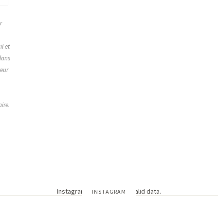
r
,
l et
dans
teur
ire.
Instagram has returned invalid data.
INSTAGRAM