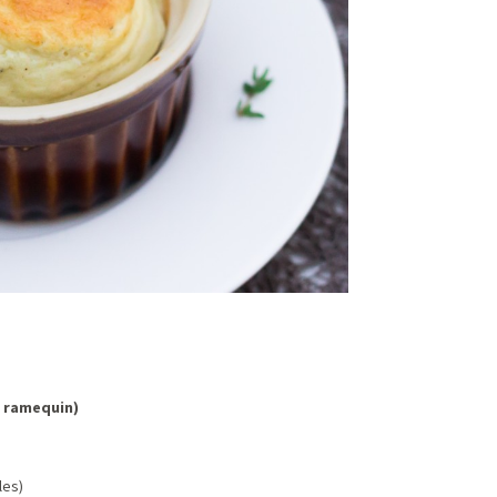
du ramequin)
les)