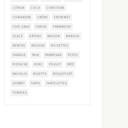
CITRON
COCO
CONFITURE
CORIANDRE
CRÈME
ENTREMET
FOIE GRAS
FRAISE
FRAMBOISE
GLACE
GÂTEAU
MAISON
MANGUE
MENTHE
MOUSSE
NOISETTES
ORANGE
PAIN
PARMESAN
PESTO
PISTACHE
PORC
POULET
PÂTÉ
RAVIOLIS
RISOTTO
ROQUEFORT
SORBET
TARTE
TARTELETTES
TOMATES