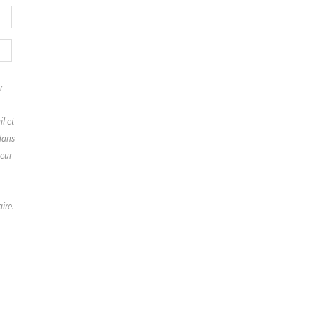
r
,
l et
dans
teur
ire.