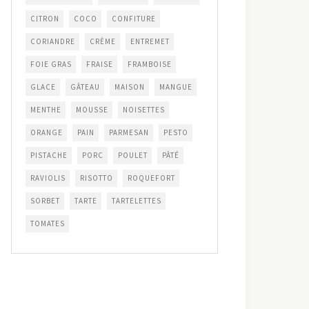
CITRON
COCO
CONFITURE
CORIANDRE
CRÈME
ENTREMET
FOIE GRAS
FRAISE
FRAMBOISE
GLACE
GÂTEAU
MAISON
MANGUE
MENTHE
MOUSSE
NOISETTES
ORANGE
PAIN
PARMESAN
PESTO
PISTACHE
PORC
POULET
PÂTÉ
RAVIOLIS
RISOTTO
ROQUEFORT
SORBET
TARTE
TARTELETTES
TOMATES