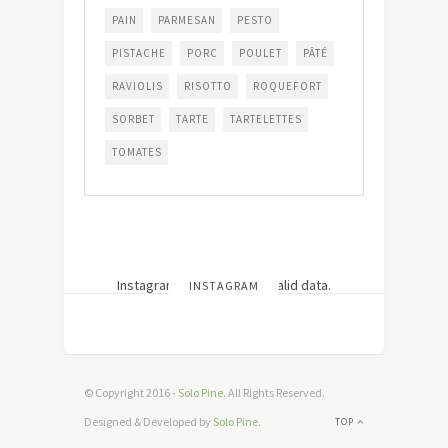
PAIN
PARMESAN
PESTO
PISTACHE
PORC
POULET
PÂTÉ
RAVIOLIS
RISOTTO
ROQUEFORT
SORBET
TARTE
TARTELETTES
TOMATES
Instagram has returned invalid data.
INSTAGRAM
© Copyright 2016 -
Solo Pine
. All Rights Reserved.
Designed & Developed by
Solo Pine
.
TOP