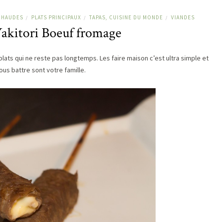
CHAUDES
PLATS PRINCIPAUX
TAPAS, CUISINE DU MONDE
VIANDES
/
/
/
Yakitori Boeuf fromage
plats qui ne reste pas longtemps. Les faire maison c’est ultra simple et
us battre sont votre famille.