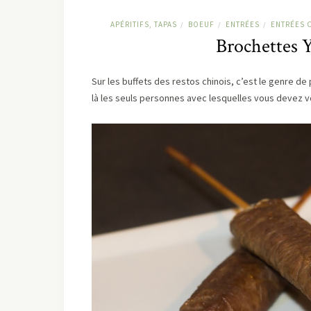
APÉRITIFS, TAPAS
BOEUF
ENTRÉES
ENTRÉES 
/
/
/
Brochettes 
Sur les buffets des restos chinois, c’est le genre de 
là les seuls personnes avec lesquelles vous devez vo