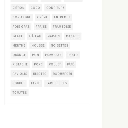
CITRON
COCO
CONFITURE
CORIANDRE
CRÈME
ENTREMET
FOIE GRAS
FRAISE
FRAMBOISE
GLACE
GÂTEAU
MAISON
MANGUE
MENTHE
MOUSSE
NOISETTES
ORANGE
PAIN
PARMESAN
PESTO
PISTACHE
PORC
POULET
PÂTÉ
RAVIOLIS
RISOTTO
ROQUEFORT
SORBET
TARTE
TARTELETTES
TOMATES