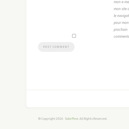
mon e-mai
mon site 
le naviga
pour mon
prochain
commenta
© Copyright 2016 -
Solo Pine
. All Rights Reserved.