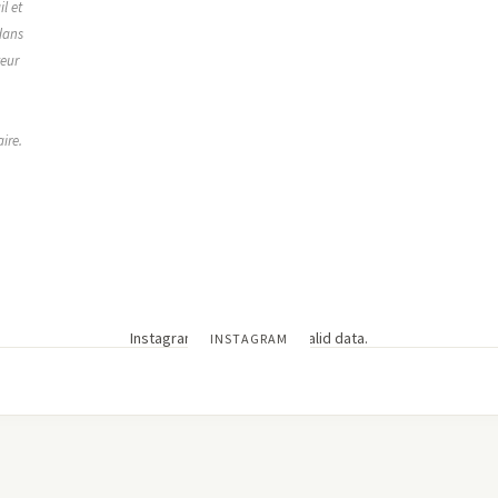
l et
dans
teur
ire.
Instagram has returned invalid data.
INSTAGRAM