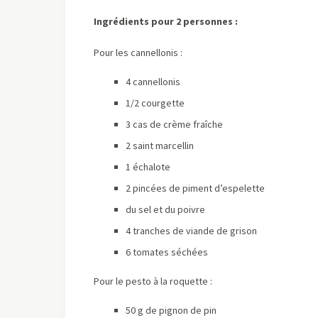
Ingrédients pour 2 personnes :
Pour les cannellonis :
4 cannellonis
1/2 courgette
3 cas de crème fraîche
2 saint marcellin
1 échalote
2 pincées de piment d’espelette
du sel et du poivre
4 tranches de viande de grison
6 tomates séchées
Pour le pesto à la roquette :
50 g de pignon de pin