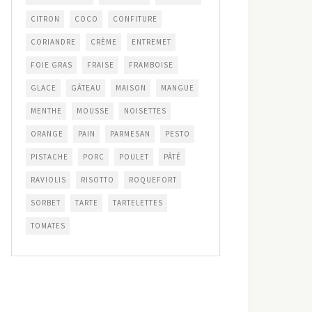
CITRON
COCO
CONFITURE
CORIANDRE
CRÈME
ENTREMET
FOIE GRAS
FRAISE
FRAMBOISE
GLACE
GÂTEAU
MAISON
MANGUE
MENTHE
MOUSSE
NOISETTES
ORANGE
PAIN
PARMESAN
PESTO
PISTACHE
PORC
POULET
PÂTÉ
RAVIOLIS
RISOTTO
ROQUEFORT
SORBET
TARTE
TARTELETTES
TOMATES