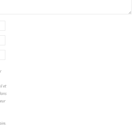
r
,
l et
dans
teur
ire.