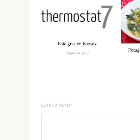
Foie gras en bocaux
Potage
2 janvier 2012
LEAVE A REPLY