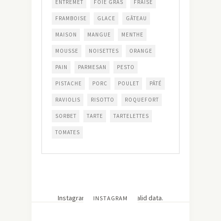
ENTREMET
FOIE GRAS
FRAISE
FRAMBOISE
GLACE
GÂTEAU
MAISON
MANGUE
MENTHE
MOUSSE
NOISETTES
ORANGE
PAIN
PARMESAN
PESTO
PISTACHE
PORC
POULET
PÂTÉ
RAVIOLIS
RISOTTO
ROQUEFORT
SORBET
TARTE
TARTELETTES
TOMATES
Instagram has returned invalid data.
INSTAGRAM