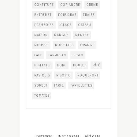
CONFITURE
CORIANDRE
CRÈME
ENTREMET
FOIE GRAS
FRAISE
FRAMBOISE
GLACE
GÂTEAU
MAISON
MANGUE
MENTHE
MOUSSE
NOISETTES
ORANGE
PAIN
PARMESAN
PESTO
PISTACHE
PORC
POULET
PÂTÉ
RAVIOLIS
RISOTTO
ROQUEFORT
SORBET
TARTE
TARTELETTES
TOMATES
Instagram has returned invalid data.
INSTAGRAM