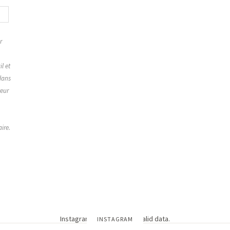
r
,
l et
dans
teur
ire.
Instagram has returned invalid data.
INSTAGRAM