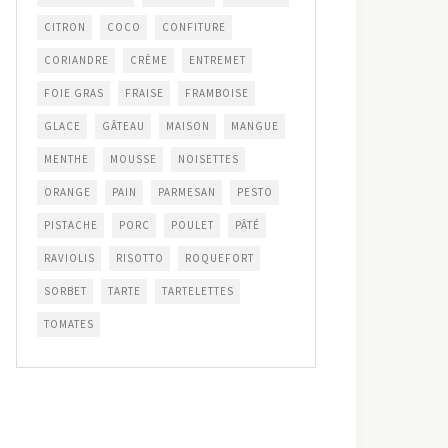
CITRON
COCO
CONFITURE
CORIANDRE
CRÈME
ENTREMET
FOIE GRAS
FRAISE
FRAMBOISE
GLACE
GÂTEAU
MAISON
MANGUE
MENTHE
MOUSSE
NOISETTES
ORANGE
PAIN
PARMESAN
PESTO
PISTACHE
PORC
POULET
PÂTÉ
RAVIOLIS
RISOTTO
ROQUEFORT
SORBET
TARTE
TARTELETTES
TOMATES