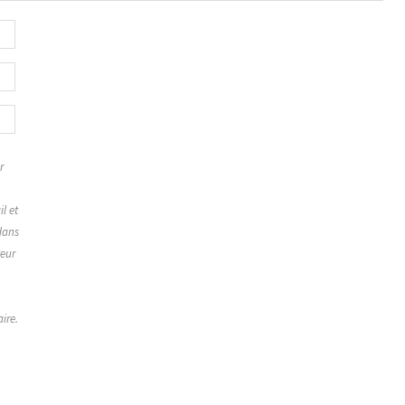
r
,
l et
dans
teur
ire.