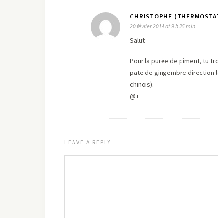
CHRISTOPHE (THERMOSTAT
20 février 2014 at 9 h 25 min
Salut
Pour la purėe de piment, tu tr
pate de gingembre direction l
chinois).
@+
LEAVE A REPLY