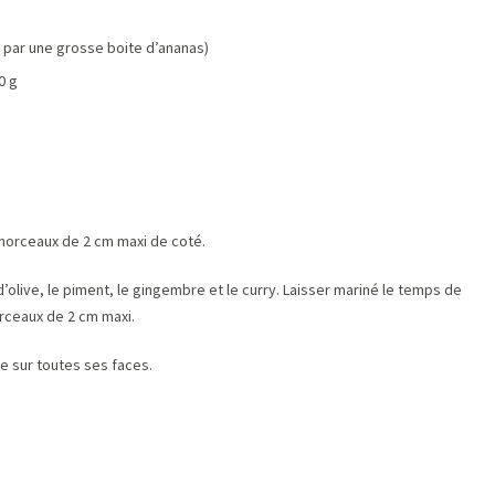
 par une grosse boite d’ananas)
0 g
 morceaux de 2 cm maxi de coté.
 d’olive, le piment, le gingembre et le curry. Laisser mariné le temps de
rceaux de 2 cm maxi.
ée
sur toutes ses faces.