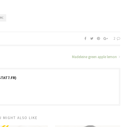
ORC
2
Madeleine green apple lemon
TAT7.FR)
U MIGHT ALSO LIKE