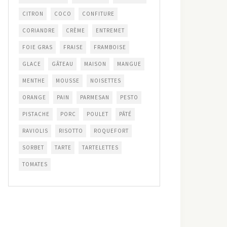
CITRON
COCO
CONFITURE
CORIANDRE
CRÈME
ENTREMET
FOIE GRAS
FRAISE
FRAMBOISE
GLACE
GÂTEAU
MAISON
MANGUE
MENTHE
MOUSSE
NOISETTES
ORANGE
PAIN
PARMESAN
PESTO
PISTACHE
PORC
POULET
PÂTÉ
RAVIOLIS
RISOTTO
ROQUEFORT
SORBET
TARTE
TARTELETTES
TOMATES