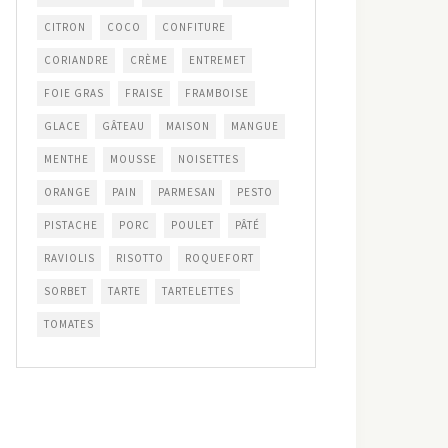
CITRON
COCO
CONFITURE
CORIANDRE
CRÈME
ENTREMET
FOIE GRAS
FRAISE
FRAMBOISE
GLACE
GÂTEAU
MAISON
MANGUE
MENTHE
MOUSSE
NOISETTES
ORANGE
PAIN
PARMESAN
PESTO
PISTACHE
PORC
POULET
PÂTÉ
RAVIOLIS
RISOTTO
ROQUEFORT
SORBET
TARTE
TARTELETTES
TOMATES