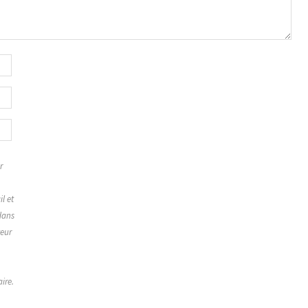
r
,
l et
dans
teur
ire.