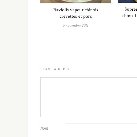
Suprêm
Raviolis vapeur chinois
choux fl
crevettes et porc
6 novembre 2011
LEAVE A REPLY
Nom