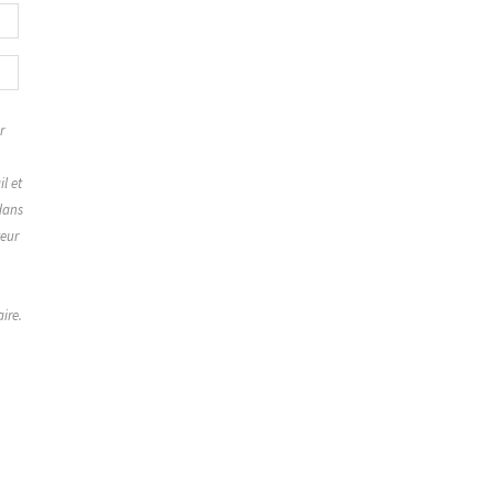
r
,
l et
dans
teur
ire.