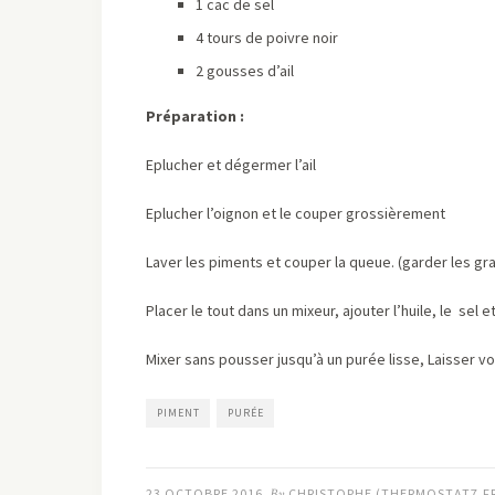
1 cac de sel
4 tours de poivre noir
2 gousses d’ail
Préparation :
Eplucher et dégermer l’ail
Eplucher l’oignon et le couper grossièrement
Laver les piments et couper la queue. (garder les gr
Placer le tout dans un mixeur, ajouter l’huile, le sel et
Mixer sans pousser jusqu’à un purée lisse, Laisser 
PIMENT
PURÉE
23 OCTOBRE 2016
By
CHRISTOPHE (THERMOSTAT7.F