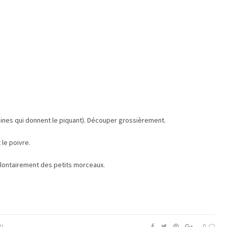
aines qui donnent le piquant). Découper grossièrement.
 le poivre.
volontairement des petits morceaux.
0
R)