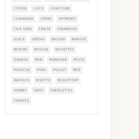
CITRON
COCO
CONFITURE
CORIANDRE
CRÈME
ENTREMET
FOIE GRAS
FRAISE
FRAMBOISE
GLACE
GÂTEAU
MAISON
MANGUE
MENTHE
MOUSSE
NOISETTES
ORANGE
PAIN
PARMESAN
PESTO
PISTACHE
PORC
POULET
PÂTÉ
RAVIOLIS
RISOTTO
ROQUEFORT
SORBET
TARTE
TARTELETTES
TOMATES