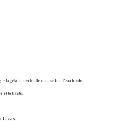
er la gélatine en feuille dans un bol d’eau froide.
 et le basilic.
r 1 heure.