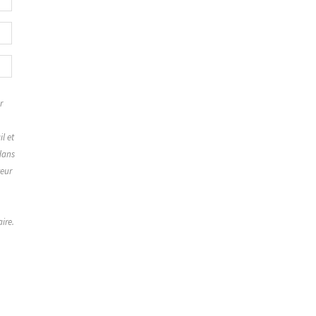
r
,
l et
dans
teur
ire.