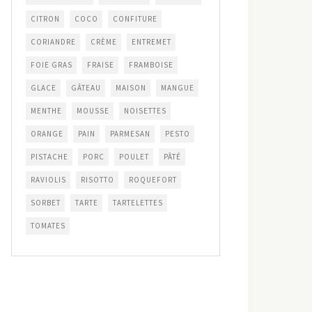
CITRON
COCO
CONFITURE
CORIANDRE
CRÈME
ENTREMET
FOIE GRAS
FRAISE
FRAMBOISE
GLACE
GÂTEAU
MAISON
MANGUE
MENTHE
MOUSSE
NOISETTES
ORANGE
PAIN
PARMESAN
PESTO
PISTACHE
PORC
POULET
PÂTÉ
RAVIOLIS
RISOTTO
ROQUEFORT
SORBET
TARTE
TARTELETTES
TOMATES