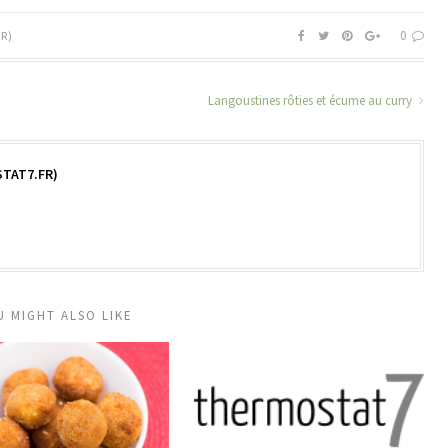
0
R)
Langoustines rôties et écume au curry
TAT7.FR)
U MIGHT ALSO LIKE